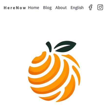
Home
Blog
About
English
facebook
insta