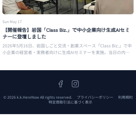
Sun May 17
【開催報告】岩国「Class Biz.」で中小企業向け生成AIセミ
ナーに登壇しました
2026年5月16日、岩国しごと交流・創業スペース「Class Biz.」で中
小企業の経営者・実務者向けに生成AIセミナーを実施。当日の内容
と、同様のセミナーをご検討の方へのご案内をまとめました。
facebook
instagram
© 2026 k.k.HereNow All rights reserved.
プライバシーポリシー
利用規約
特定商取引法に基づく表示