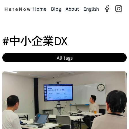
Home
Blog
About
English
facebook
insta
#中小企業DX
All tags