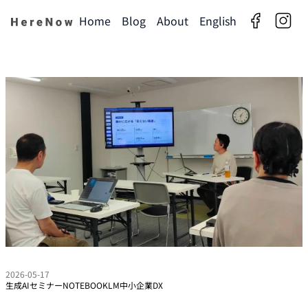
Home
Blog
About
English
facebook
insta
2026-05-17
生成AI
セミナー
NOTEBOOKLM
中小企業DX