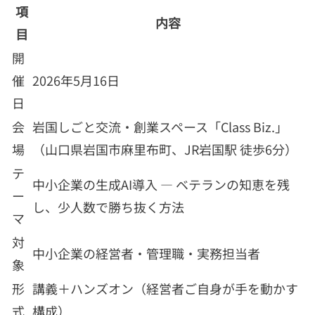
項
内容
目
開
催
2026年5月16日
日
会
岩国しごと交流・創業スペース「
Class Biz.
」
場
（山口県岩国市麻里布町、JR岩国駅 徒歩6分）
テ
中小企業の生成AI導入 — ベテランの知恵を残
ー
し、少人数で勝ち抜く方法
マ
対
中小企業の経営者・管理職・実務担当者
象
形
講義＋ハンズオン（経営者ご自身が手を動かす
式
構成）