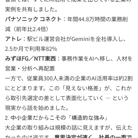
実例を共有しました。
パナソニック コネクト
：年間44.8万時間の業務削
減（前年比2.4倍）
アトレ
：駅ビル運営会社がGeminiを全社導入し、
2.5か月で利用率82%
みずほFG／NTT東西
：事務作業をAIへ移し、人材を
営業・分析へ再配置
一方で、従業員300人未満の企業のAI活用率は約2割
にとどまります。この「見えない格差」が、これか
ら取引先選定の差として表面化していく — という
現実から話を始めました。
2. 中小企業だからこその「構造的な強み」
大企業の取り組みは規模の話に見えますが、伝えた
かったのは逆です。
意思決定が速く、社長の一声で