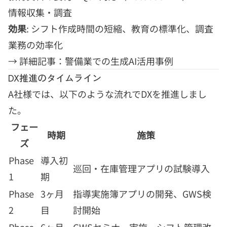
情報収集・調査
効果
: シフト作成時間の短縮、教育の標準化、調査
業務の効率化
→
詳細記事：警備業での生成AI活用事例
DX推進のタイムライン
A社様では、以下のような流れでDXを推進しまし
た。
フェー
時期
施策
ズ
Phase
導入初
巡回・在庫管理アプリの試験導入
1
期
Phase
3ヶ月
指導実施簿アプリの開発、GWS検
2
目
討開始
Phase
6ヶ月
GWSセミナー実施、シフト管理改