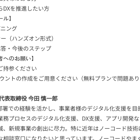
らDXを推進したい方
ール】
ープニング
 セミナー（ハンズオン形式）
 質疑応答・今後のステップ
者へのお願い】
ご持参ください
アカウントの作成をご用意ください（無料プランで問題あ
代表取締役 今田 慎一郎
連部署での経験を活かし、事業者様のデジタル化支援を目
業務プロセスのデジタル化支援、DX支援、アプリ開発
減、新規事業の創出に尽力。特に近年はノーコード技術
な相談窓口になりたいと思っています。ノーコードやま