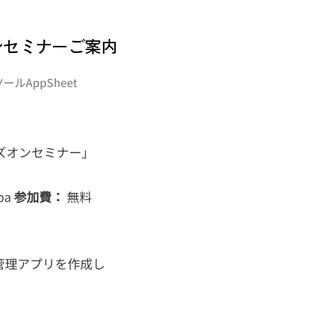
オンセミナーご案内
ルAppSheet
ンズオンセミナー」
ba
参加費：
無料
怠管理アプリを作成し