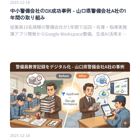
2025-12-18
中小警備会社のDX成功事例 - 山口県警備会社A社の1
年間の取り組み
従業員10名規模の警備会社が1年間で巡回・在庫・指導実施
簿アプリ開発からGoogle Workspace整備、生成AI活用まで
進めたDX施策の全体像
2025-12-18