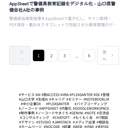
AppSheetで警備員教育記録をデジタル化 - 山口県警
備会社A社の事例
警備員指導実施簿をAppSheetで電子化し、サイン取得・
PDF保存・集計までタブレットで完結させた教育管理のデジ
タル化事例
前
次
...
1
2
3
6
へ
へ
#サービス
#AI
#脱ACCESS
#VBA
#PLEASANTER
#DX
#登壇
#山口大学
#生成AI
#キャリア
#セミナー
#NOTEBOOKLM
#中小企業DX
#PLEASANTER
#バイブコーディング
#ノーコード
#APPSHEET
#内製化
#GOOGLEWORKSPACE
#制作事例
#ノーコードやまぐち
#GEMINI
#NOTE
#交流会
#コンサルティング
#CHATGPT
#もくもく会
#IT相談
#デザイン
#STUDIO
#JAMSTACK
#メディア出演
#相談会
#ホームページ
#NOCODE
#起業
#WEB
#IPAD
#会計DX