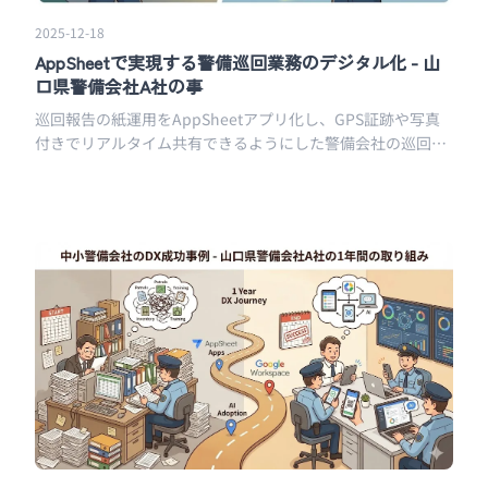
2025-12-18
AppSheetで実現する警備巡回業務のデジタル化 - 山
口県警備会社A社の事
巡回報告の紙運用をAppSheetアプリ化し、GPS証跡や写真
付きでリアルタイム共有できるようにした警備会社の巡回業
務デジタル化事例