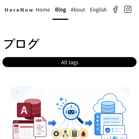
Home
Blog
About
English
facebook
insta
ブログ
All tags