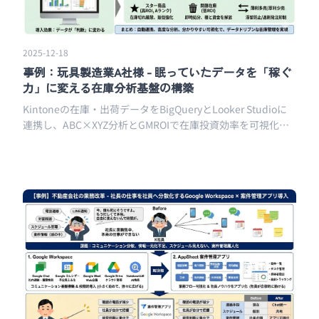
2025-12-18
事例：玩具製造業A社様 - 眠っていたデータを「稼ぐ
力」に変える在庫分析基盤の構築
Kintoneの在庫・出荷データをBigQueryとLooker Studioに
連携し、ABC×XYZ分析とGMROIで在庫投資効率を可視化し
た玩具メーカーの分析基盤構築事例